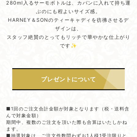
280ml入るサーモボトルは、カバンに入れて持ち運
ぶのにも程よいサイズ感。
HARNEY＆SONのティーキャディを彷彿させるデ
ザインは、
スタッフ絶賛のとってもリッチで華やかな仕上がり
です✨
プレゼントに​ついて
■1回のご注文合計金額が対象となります（税・送料含
んで対象金額）
期間中、複数のご注文を頂いた際も合算はいたしかね
ます。
■抽選対象は、ご注文件数問わずお1人様1受注限りと