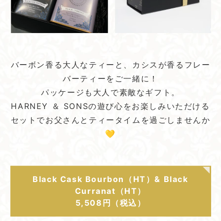
バーボン香る大人なティーと、カシスが香るフレー
バーティーをご一緒に！
パッケージも大人で素敵なギフト。
HARNEY ＆ SONSの遊び心をお楽しみいただける
セットでお父さんとティータイムを過ごしませんか
💛
Black Cask Bourbon（HT）& Black
Curranat（HT）
5,508円（税込）