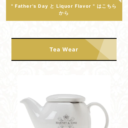
" Father's Day と Liquor Flavor " はこちら
から
Tea Wear