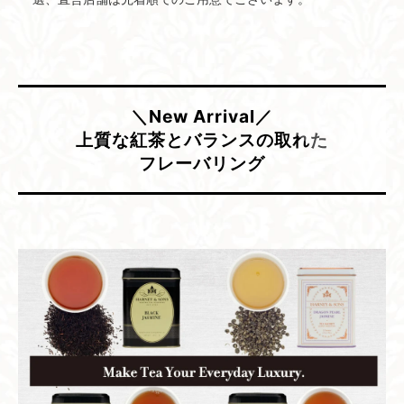
＼New Arrival／
上質な​紅茶と​バランスの​取れた​
フレーバリング