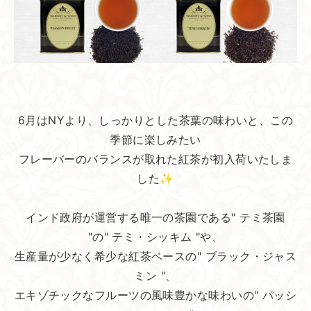
6月はNYより、しっかりとした茶葉の味わいと、この
季節に楽しみたい
フレーバーのバランスが取れた紅茶が初入荷いたしま
した✨
インド政府が運営する唯一の茶園である" テミ茶園
"の" テミ・シッキム "や、
生産量が少なく希少な紅茶ベースの" ブラック・ジャス
ミン "、
エキゾチックなフルーツの風味豊かな味わいの" パッシ