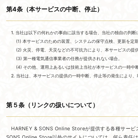
第4条​（本サービスの​中断、​停止）
当社は以下の何れかの事由に該当する場合、当社の独自の判断
(1) 本サービスのための装置、システムの保守点検、更新を
(2) 火災、停電、天災などの不可抗力により、本サービスの提
(3) 第一種電気通信事業者の任務が提供されない場合。
(4) その他、運用上あるいは技術上当社が本サービスの一時
当社は、本サービスの提供の一時中断、停止等の発生により、
第５条​（リンクの​扱いに​ついて）
HARNEY & SONS Online Storeが提供す
SONS Online Store以外のサイトについては、何ら責