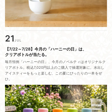
21
JUL
【7/22～7/28】​今月の​「ハーニーの​日」は、​
クリアボトルが​当たる。
毎月恒例「ハーニーの日」、今月のノベルティはオリジナルク
リアボトル。税込7,020円以上のご購入で抽選対象に。水出し
アイスティーをもっと楽しむ、この夏にぴったりの一本をぜ
ひ。