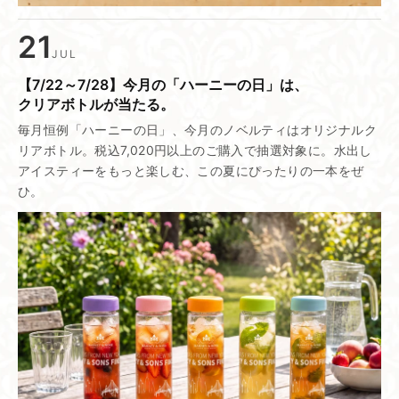
21
JUL
【7/22～7/28】​今月の​「ハーニーの​日」は、​
クリアボトルが​当たる。
毎月恒例「ハーニーの日」、今月のノベルティはオリジナルク
リアボトル。税込7,020円以上のご購入で抽選対象に。水出し
アイスティーをもっと楽しむ、この夏にぴったりの一本をぜ
ひ。