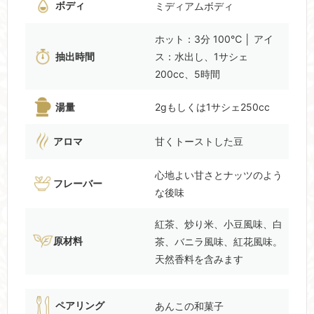
ボディ
ミディアムボディ
ホット：3分 100℃ │ アイ
抽出時間
ス：水出し、1サシェ
200cc、5時間
湯量
2gもしくは1サシェ250cc
アロマ
甘くトーストした豆
心地よい甘さとナッツのよう
フレーバー
な後味
紅茶、炒り米、小豆風味、白
原材料
茶、バニラ風味、紅花風味。
天然香料を含みます
ペアリング
あんこの和菓子