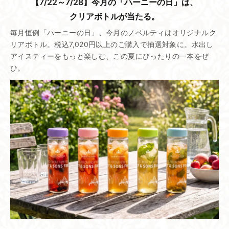
【7/22～7/28】​今月の​「ハーニーの​日」は、​
クリアボトルが​当たる。
毎月恒例「ハーニーの日」、今月のノベルティはオリジナルク
リアボトル。税込7,020円以上のご購入で抽選対象に。水出し
アイスティーをもっと楽しむ、この夏にぴったりの一本をぜ
ひ。