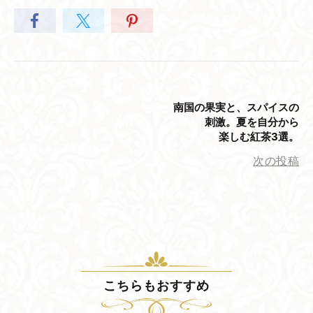
南国の​果実と、​スパイスの​
刺激。​夏を​自分から​
楽しむ紅茶3選。
次の投稿
こちらも​おすすめ