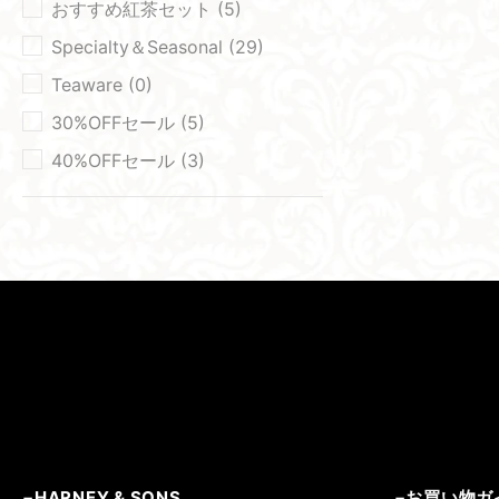
おすすめ紅茶セット (5)
Specialty＆Seasonal (29)
Teaware (0)
30%OFFセール (5)
40%OFFセール (3)
HARNEY & SONS
お買い物ガ